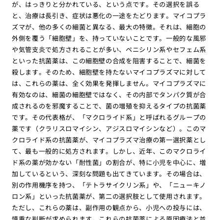
が、はっきりと分かれている、という点です。その選択を誤る
と、治療は長引き、症状は悪化の一途をたどります。マイコプラ
ズマが、他の多くの細菌と異なる、最大の特徴。それは、細胞の
外側を覆う「細胞壁」を、持っていないことです。一般的な風邪
や気管支炎で処方されることが多い、ペニシリン系やセフェム系
といった抗菌薬は、この細胞壁の合成を阻害することで、細菌を
殺します。そのため、細胞壁を持たないマイコプラズマに対して
は、これらの薬は、全く効果を発揮しません。マイコプラズマに
有効なのは、細菌の細胞壁ではなく、その内部でタンパク質が合
成されるのを邪魔することで、菌の増殖を抑えるタイプの抗菌薬
です。その代表格が、「マクロライド系」と呼ばれるグループの
薬です（クラリスロマイシン、アジスロマイシンなど）。このマ
クロライド系の抗菌薬が、マイコプラズマ治療の第一選択薬とし
て、最も一般的に処方されます。しかし、近年、このマクロライ
ド系の薬が効かない「耐性菌」の割合が、特に小児を中心に、増
加しているという、深刻な問題も出てきています。その場合は、
別の作用機序を持つ、「テトラサイクリン系」や、「ニューキノ
ロン系」といった抗菌薬が、第二の選択肢として使用されます。
ただし、これらの薬は、副作用の観点から、小児への投与には、
慎重な判断が求められます。これらの抗菌薬による原因療法と並