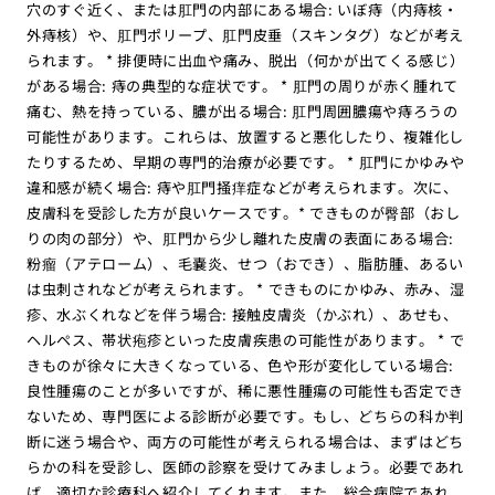
穴のすぐ近く、または肛門の内部にある場合: いぼ痔（内痔核・
外痔核）や、肛門ポリープ、肛門皮垂（スキンタグ）などが考え
られます。 * 排便時に出血や痛み、脱出（何かが出てくる感じ）
がある場合: 痔の典型的な症状です。 * 肛門の周りが赤く腫れて
痛む、熱を持っている、膿が出る場合: 肛門周囲膿瘍や痔ろうの
可能性があります。これらは、放置すると悪化したり、複雑化し
たりするため、早期の専門的治療が必要です。 * 肛門にかゆみや
違和感が続く場合: 痔や肛門掻痒症などが考えられます。次に、
皮膚科を受診した方が良いケースです。* できものが臀部（おし
りの肉の部分）や、肛門から少し離れた皮膚の表面にある場合:
粉瘤（アテローム）、毛嚢炎、せつ（おでき）、脂肪腫、あるい
は虫刺されなどが考えられます。 * できものにかゆみ、赤み、湿
疹、水ぶくれなどを伴う場合: 接触皮膚炎（かぶれ）、あせも、
ヘルペス、帯状疱疹といった皮膚疾患の可能性があります。 * で
きものが徐々に大きくなっている、色や形が変化している場合:
良性腫瘍のことが多いですが、稀に悪性腫瘍の可能性も否定でき
ないため、専門医による診断が必要です。もし、どちらの科か判
断に迷う場合や、両方の可能性が考えられる場合は、まずはどち
らかの科を受診し、医師の診察を受けてみましょう。必要であれ
ば、適切な診療科へ紹介してくれます。また、総合病院であれ