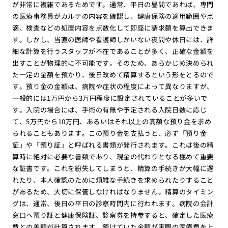
が非常に複雑であるためです。通常、平日の昼間であれば、専門
の医療事務員がカルテの内容を確認し、健康保険の適用範囲や点
滴、検査などの処置内容を点数化して即座に請求額を算出できま
す。しかし、当直の医師や看護師しかいない夜間や休日には、詳
細な計算を行うスタッフが不在であることが多く、正確な金額を
出すことが物理的に不可能です。そのため、あらかじめ決められ
た一定の金額を預かり、後日改めて精算するという形をとるので
す。預り金の金額は、病院や症状の程度によって異なりますが、
一般的には1万円から3万円程度に設定されていることが多いで
す。入院の場合には、手術の有無や予定される入院日数に応じ
て、5万円から10万円、あるいはそれ以上の高額な預り金を求め
られることもあります。この預り金を支払うと、必ず「預り金
証」や「預り証」と呼ばれる書類が発行されます。これは後の精
算時に絶対に必要な書類であり、現金の代わりとなる極めて重要
な証書です。これを紛失してしまうと、精算の手続きが大幅に遅
れたり、本人確認のために煩雑な手続きを求められたりすること
があるため、大切に保管しなければなりません。精算のタイミン
グは、通常、後日の平日の診察時間内に行われます。病院の会計
窓口へ預り証と健康保険証、診察券を持参すると、確定した医療
費との差額が計算されます。預けていた金額が実際の医療費を上