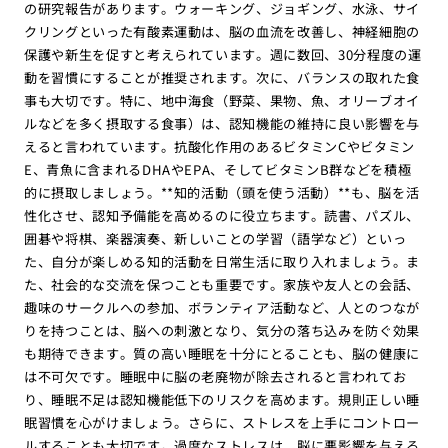
の研究報告があります。ウォーキング、ジョギング、水泳、サイ
クリングといった有酸素運動は、脳の血流を改善し、神経細胞の
保護や新生を促すと考えられています。週に数回、30分程度の運
動を習慣にすることが推奨されます。次に、バランスの取れた食
事も大切です。特に、地中海食（野菜、果物、魚、オリーブオイ
ルなどを多く摂取する食事）は、認知機能の維持に良い影響を与
えると言われています。抗酸化作用のあるビタミンCやビタミン
E、青魚に含まれるDHAやEPA、そしてビタミンB群などを積極
的に摂取しましょう。**知的活動（頭を使う活動）**も、脳を活
性化させ、認知予備能を高めるのに役立ちます。読書、パズル、
囲碁や将棋、楽器演奏、新しいことの学習（語学など）といっ
た、自分が楽しめる知的活動を日常生活に取り入れましょう。ま
た、社会的な交流を保つことも重要です。家族や友人との会話、
趣味のサークルへの参加、ボランティア活動など、人とのつなが
りを持つことは、脳への刺激となり、気分の落ち込みを防ぐ効果
も期待できます。質の高い睡眠を十分にとることも、脳の健康に
は不可欠です。睡眠中に脳の老廃物が除去されると言われてお
り、睡眠不足は認知機能低下のリスクを高めます。規則正しい睡
眠習慣を心がけましょう。さらに、ストレスを上手にコントロー
ルすることも大切です。過度なストレスは、脳に悪影響を与える