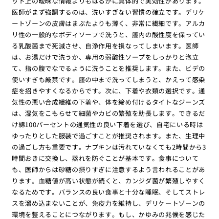
ット上の曖昧な情報よりもはるかに具体的で実効性があります。
医師がまず強調するのは、洗いすぎない習慣の確立です。デリケ
ートゾーンの皮膚はまぶたよりも薄く、非常に繊細です。アルカ
リ性の一般的なボディソープで洗うと、膣内の酸性度を保ってい
る乳酸菌まで死滅させ、自浄作用を損なってしまいます。医師
は、お湯だけで洗うか、専用の弱酸性ソープをしっかりと泡立
て、指の腹でなでるように洗うことを推奨します。また、ビデの
使いすぎも厳禁です。膣の中まで洗ってしまうと、かえって感染
症を招きやすくなるからです。次に、下着や衣類の選択です。通
気性の悪い合成繊維の下着や、体を締め付けるタイトなジーンズ
は、湿気をこもらせて細菌やカビの繁殖を助長します。できるだ
け綿100パーセントの通気性の良い下着を選び、自宅にいる時は
ゆったりとした服装で過ごすことが推奨されます。また、生理中
の過ごし方も重要です。ナプキンは汚れていなくても2時間から3
時間おきに交換し、蒸れを防ぐことが基本です。食事について
も、医師からは砂糖の摂りすぎに注意するよう言われることがあ
ります。血糖値が高い状態が続くと、カンジダ菌が繁殖しやすく
なるためです。バランスの良い食事と十分な睡眠、そしてストレ
スを溜め込まないことが、免疫力を維持し、デリケートゾーンの
環境を整えることにつながります。もし、かゆみの兆候を感じた