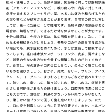
服用・使用しましょう。高熱や頭痛、関節痛に対しては解熱鎮痛
剤（アセトアミノフェンなど）、喉の痛みや口内炎に対しては、
炎症を抑えるスプレーやうがい薬、あるいは痛みを和らげるため
の塗り薬などが処方されることがあります。自宅での過ごし方と
しては、第一に安静と十分な睡眠です。高熱や強い倦怠感がある
場合は、無理をせず、できるだけ体を休ませることが大切です。
十分な睡眠は、免疫力を高め、体の回復を促します。次に、こま
めな水分補給を心がけましょう。発熱や口の中の痛みで食欲がな
い場合でも、脱水症状を防ぐために、水分は意識して摂取するよ
うにします。経口補水液やスポーツドリンク、麦茶、湯冷ましな
ど、刺激の少ない飲み物を少量ずつ頻繁に飲むのがおすすめで
す。食事は、喉の痛みや口内炎にしみない、柔らかく喉ごしの良
いものを選びましょう。おかゆ、雑炊、ゼリー、プリン、アイス
クリーム、ヨーグルト、すりおろしたりんごなどが食べやすいで
す。熱いもの、辛いもの、酸っぱいもの、硬いものは、症状を悪
化させる可能性があるため避けましょう。口腔内を清潔に保つこ
とも大切です。食後は、刺激の少ないうがい薬でうがいをした
り、柔らかい歯ブラシで優しく歯を磨いたりしましょう。ただ
し、口内炎を刺激しないように注意が必要です。また、ヘルパン
ギーナは感染力が強いため、周囲への感染予防も重要です。咳や