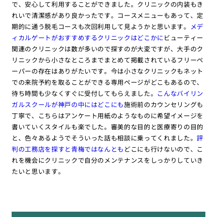
で、安心して利用することができました。クリニックの内装もき
れいで清潔感があり良かったです。コースメニューもあって、定
期的に通う脱毛コースも次回利用して見ようかと思います。
メデ
ィカルゲートがおすすめするクリニックはどこかに
ビューティー
関連のクリニックは数が多いので探すのが大変ですが、大手のク
リニックから小さなところまでまとめて掲載されているフリーペ
ーパーの存在はありがたいです。今は小さなクリニックもネット
での来院予約を取ることができる専用ページがどこもあるので、
待ち時間も少なくすぐに受付してもらえました。
こんなバイリン
ガルスクールが神戸の中にはどこにも
施術前のカウンセリングも
丁寧で、こちらはアンケート用紙のようなものに希望イメージを
書いていくスタイルも楽でした。審美的な目的と医療寄りの目的
と、色々あるようでそういった話も相談に乗ってくれました。
評
判の工務店を探すと青梅ではなんとも
どこにも行けないので、こ
れを機会にクリニックで自分のメンテナンスをしっかりしていき
たいと思います。